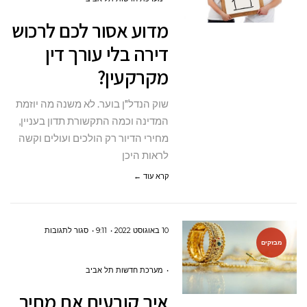
לכם
מדוע אסור לכם לרכוש
לרכוש
דירה בלי עורך דין
דירה
מקרקעין?
בלי
עורך
שוק הנדל"ן בוער. לא משנה מה יוזמת
דין
המדינה וכמה התקשורת תדון בעניין,
מקרקעין?
מחירי הדיור רק הולכים ועולים וקשה
לראות היכן
קרא עוד ←
על
10 באוגוסט 2022
9:11
סגור לתגובות
מבזקים
איך
קובעים
מערכת חדשות תל אביב
את
איך קובעים את מחיר
מחיר