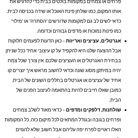
פרחים או צמחים במקומות בולטים בבית כדי להדגיש את
אותו המקום, כמו שולחן פינת האוכל או שידה בכניסה לבית.
כדאי לשים לב גם למקומות שדורשים 'הסתרה' או 'מילוי'
כמו פינות נמוכות או מדפים גבוהים וכדומה.
אגרטלים, עציצים ואריזות
– כאן הדעות לפעמים חלוקות
אבל ההצעה שלנו היא להקפיד על קו עיצובי אחיד ככל שניתן
בבחירת האגרטלים או העציצים שלכם. אין צורך שכל צמח
יהיה במיתקן מסוג שונה וכדאי לחשוב מראש איך יוצרים קו
אחיד של עציצים או אגרטלים בחללים השונים של הבית.
כמובן שאלו חייבים להיות בהתאמה לעיצוב הפנים של
הבית.
שולחנות, דלפקים ומדפים
– כדאי מאוד לשלב צמחים
ופרחים בגובה ובגודל המתאים לכל מיקום כזה. כל המקומות
האלו ראויים לפרח יפה עליהם אבל חשוב שלא להגזים