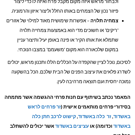
ולבחור מראש איזה מקום מקבל פרח ואיזה לו כדי ליצור
פיזור נכון של הצמחים באותו החלל וליצור איזון והרמוניה.
צמחיה תלויה
– אפשרות שימושית מאוד למילוי של אזורים
'ריקים' או חשוכים מדי הוא באמצעות צמחייה תלויה
שתמלא את אותו הקיר או פינה באופן יעיל ותיצור עניין
במקום שלכאורה הוא מקום 'משעמם' במצבו הנוכחי.
לסיכום, נוכל לציין שהקפדה על הכללים הללו ותכנון מראש, יכולים
לשדרג פלאים את עיצוב הפנים של הבית שלכם. הכל בהשקעה
נמוכה יחסית ועם תוצאה מרהיבה לעין.
המאמר נכתב בשיתוף עם חנות פרחי ההגשמה אשר מתמחה
בסידורי פרחים מותאמים אישית (
זר פרחים לראש
באשדוד
,
זר כלה באשדוד
,
קישוט לרכב חתן כלה
באשדוד
וכדומה) או
עציצים באשדוד
אשר יכולים להשתלב