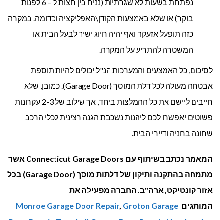
נפתחת בשעות לא שגרתיות (נניח בין חצות ל – 6 לפנות
בוקר) או שלא באמצעות הקודן\האפליקציה וכדומה. במקרה
כזה תופעל אזעקה ואף יהיה חיוג ישיר לבעל הבית או
המשטרה להתריע על המקרה.
לסיכום, כל האמצעים והמערכות הנ"ל יכולים להיות תוספת
אבטחה מעולה לכל דלת המוסך (Garage Door). כמובן, שלא
חייבים ליישם את כל ההמלצות ביחד, אך שילוב של 2-3 עקרונות
פשוטים יאפשרו לכם ליהנות נשכבת הגנה רצינית לכלי הרכב
שחונה בחניה ודיירי הבית.
המאמר נכתב בשיתוף עם Connecticut Garage Doors אשר
מתמחה בהתקנה ותיקון של דלתות מוסך (Garage Door) בכל
אזור קונטיקט, ארה"ב. החברה מפעילה את
המותגים
Groton Garage
,
Monroe Garage Door Repair