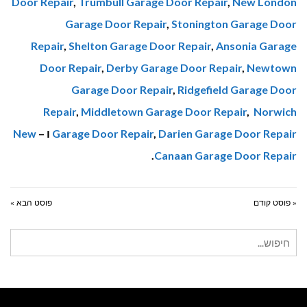
Door Repair
,
Trumbull Garage Door Repair
,
New London
Garage Door Repair
,
Stonington Garage Door
Repair
,
Shelton Garage Door Repair
,
Ansonia Garage
Door Repair
,
Derby Garage Door Repair
,
Newtown
Garage Door Repair
,
Ridgefield Garage Door
Repair
,
Middletown Garage Door Repair
,
Norwich
Darien Garage Door Repair
,
Garage Door Repair
ו –
New
.
Canaan Garage Door Repair
« פוסט קודם
פוסט הבא »
חיפוש
עבור: