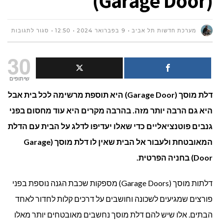
(Garage Door)
על
מערכת חדשות תל אביב
9 בפברואר 2024
12:50
סגור לתגובות
5
30
טיפי
שיתופים
דלת מוסך (Garage Door) היא תוספת מרשימה לכל בית אבל
לשיפ
היא גם הרבה יותר מזה. בהרבה מקרים היא עוד מחסום בפני
רמת
גנבים פוטנציאליים כדי שאלו יעדיפו לדלג על הבית עם הדלת
האב
המאובטחת ולעבור אל הבית שאין לו דלת מוסך (Garage
Door) בחניה הפרטית.
של
דלת
דלתות מוסך (Garage Doors) מספקות שכבת הגנה נוספת בפני
פורצים שמגיעים לשכונה וחושבים על דרכים קלות לחדור לאחד
המוס
הבתים. אלו שיש להם דלת מוסך נחשבים מאובטחים יותר מאלו