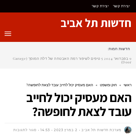
יצירת קשר
יצירת קשר
חדשות תל אביב
תפר
חדשות חמות:
9 בפברואר 2024
5 טיפים לשיפור רמת האבטחה של דלת המוסך (Garage
Door)
ראשי
»
חוק ומשפט
»
האם מעסיק יכול לחייב עובד לצאת לחופשה?
האם מעסיק יכול לחייב
עובד לצאת לחופשה?
על
מערכת חדשות תל אביב
2 במרץ 2023
14:53
סגור לתגובות