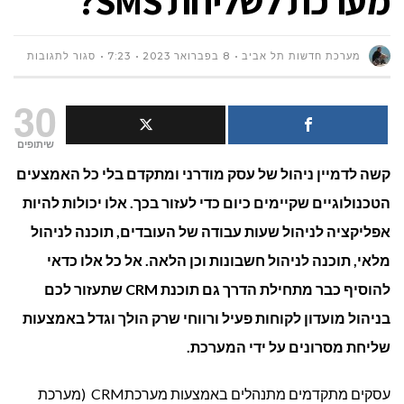
מערכת לשליחת SMS?
על
מערכת חדשות תל אביב
8 בפברואר 2023
7:23
סגור לתגובות
איך
30
אפשר
שיתופים
קשה לדמיין ניהול של עסק מודרני ומתקדם בלי כל האמצעים
להקים
הטכנולוגיים שקיימים כיום כדי לעזור בכך. אלו יכולות להיות
מועדון
אפליקציה לניהול שעות עבודה של העובדים, תוכנה לניהול
לקוחו
מלאי, תוכנה לניהול חשבונות וכן הלאה. אל כל אלו כדאי
להוסיף כבר מתחילת הדרך גם תוכנת
CRM
שתעזור לכם
דיגיטל
בניהול מועדון לקוחות פעיל ורווחי שרק הולך וגדל באמצעות
באמצע
שליחת מסרונים על ידי המערכת.
מערכ
עסקים מתקדמים מתנהלים באמצעות מערכתCRM (מערכת