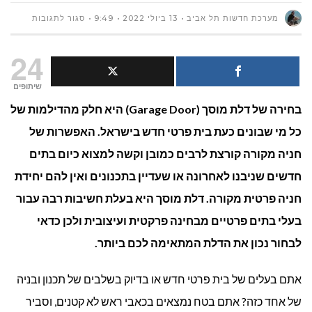
על
מערכת חדשות תל אביב
13 ביולי 2022
9:49
סגור לתגובות
איך
24
לבחור
שיתופים
בחירה של דלת מוסך (Garage Door) היא חלק מהדילמות של
דלת
כל מי שבונים כעת בית פרטי חדש בישראל. האפשרות של
מוסך
חניה מקורה קורצת לרבים כמובן וקשה למצוא כיום בתים
GARAGE
חדשים שניבנו לאחרונה או שעדיין בתכנונים ואין להם יחידת
חניה פרטית מקורה. דלת מוסך היא בעלת חשיבות רבה עבור
DOOR)
בעלי בתים פרטיים מבחינה פרקטית ועיצובית ולכן כדאי
לבית
לבחור נכון את הדלת המתאימה לכם ביותר.
פרטי?
אתם בעלים של בית פרטי חדש או בדיוק בשלבים של תכנון ובניה
של אחד כזה? אתם בטח נמצאים בכאבי ראש לא קטנים, וסביר