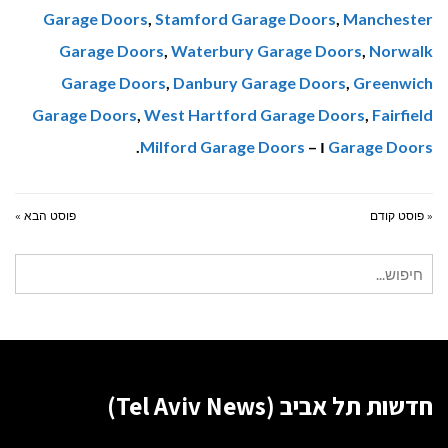
Garage Doors
,
Stamford Garage Doors
,
Manchester
Garage Doors
,
Waterbury Garage Doors
,
Norwalk
Garage Doors
,
Danbury Garage Doors
,
Greenwich
Garage Doors
,
West Hartford Garage Doors
,
Fairfield
Garage Doors
ו –
Milford Garage Doors
.
« פוסט קודם
פוסט הבא »
חיפוש
עבור:
חדשות תל אביב (Tel Aviv News)