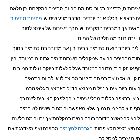
רותים, סתימה בכיור, סתימה בביוב, סתימה במקלחת וכן הלאה.
 כראוי או בכלל אינם יורדים והדבר מונע שימוש.
פתיחת סתימות
אית אך במרבית המקרים יש צורך בשירות של אינסטלטור
ויבטיח זרימה חלקה של המים.
ים ביותר הוא נזילת מים בבית. בין אם מדובר בנזילת מים בתוך
ת מבחינים בה עד שמקבלים חשבונות מים גבוהים במיוחד ובין
ף או הקירות, מדובר במטרד שעלול לעלות ביוקר. נזילות חמורות
תיקון שיאלצו את בני הבית לגור מחוצה לו או לחיות בתנאים
עות. כיום איתור נזילות מבוצע בד"כ באמצעות גלאי טרמי
 או ברצפה בקלות מבלי שיהיה צורך לפרק חצי בית לשם כך.
וסף הוא לחץ מים נמוך שלא מאפשר זרימה חופשית לש המים
יל בעיקר כאשר מדובר בזרם המים במקלחת אך גם זרימה חלשה
ה היא מציקה לא פחות.
הגברת לחץ מים
מחזירה ואף משדרגת את
חיים שבים למסלולם.