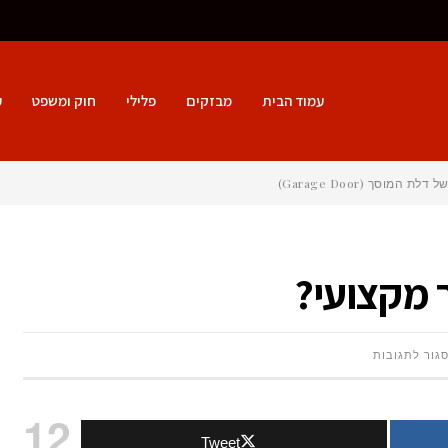
עמוד הבית
מבזקים
פלילי
חוק ומשפט
ע
 מקצועי?
על
גור לתגובות
כיצד
12
Tweet
תבחרו