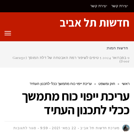
יצירת קשר
יצירת קשר
חדשות תל אביב
תפר
חדשות חמות:
9 בפברואר 2024
5 טיפים לשיפור רמת האבטחה של דלת המוסך (Garage
Door)
ראשי
»
חוק ומשפט
»
עריכת ייפוי כוח מתמשך ככלי לתכנון העתיד
עריכת ייפוי כוח מתמשך
ככלי לתכנון העתיד
על
מערכת חדשות תל אביב
22 במאי 2021
9:59
סגור לתגובות