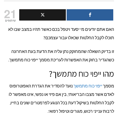
עריכת
21
ייפוי
שיתופים
האם אתם יודעים מי יסעד ויטפל בכם כאשר תהיו במצב שבו לא
כוח
תוכלו לקבל החלטות שכאלו עבור עצמכם?
מתמשך
זו בדיוק השאלה שהמחוקק נתן עליה את הדעת בעת האחרונה
ככלי
כשהגדיר בחוק את האפשרות לעריכת מסמך ייפוי כוח מתמשך.
לתכנון
מהו ייפוי כוח מתמשך?
העתיד
מסמך
ייפוי כוח מתמשך
נועד להסדיר את הגדרת האפוטרופוס
לאדם אשר מצבו הבריאותי, בין אם פיזי או נפשי, אינו מאפשר לו
לקבל החלטות בשיקול דעת בכל הנוגע לפרמטרים שונים בחייו,
לרבות ענייני רכוש, מגורים וטיפול רפואי.