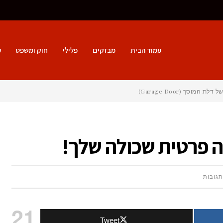
עמוד הבית
מבזקים
פלילי
חוק ומשפט
ע
 פרטית שכולה שלך!
על
תגובות
טיסה
21
Tweet
בשמי