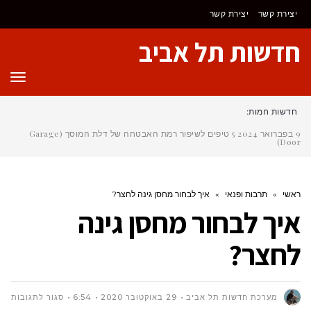
יצירת קשר
יצירת קשר
חדשות תל אביב
תפר
חדשות חמות:
9 בפברואר 2024
5 טיפים לשיפור רמת האבטחה של דלת המוסך (Garage
Door)
ראשי
»
תרבות ופנאי
»
איך לבחור מחסן גינה לחצר?
איך לבחור מחסן גינה
לחצר?
על
מערכת חדשות תל אביב
29 באוקטובר 2020
6:54
סגור לתגובות