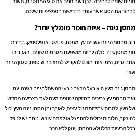
סוגים שונים לבחירה . לכן כשבוחנים את סוגי המחסנים, חשוב
לבחור את הסוג אשר עומד בדרישות הספציפיות שלכם.
מחסן גינה – איזה חומר מומלץ יותר?
רוב מחסני הגינה עשויים עץ, מתכת, פי.וי.סי. או פלסטיק. בחירת
סוג מחסן גינה יכולה להיות מושפעת מגורמים שונים: האזור בו
אתם גרים, הזמן אותו תוכלו להקדיש לתחזוקה שוטפת, סגנון הגינה
ועוד.
מחסן גינה מעץ הוא בעל מראה טבעי המשתלב יפה בגינה. עם
זאת מחסני עץ צריכים תחזוקה שוטפת מעת לעת בצביעה מחדש
של העץ. למרות עמידותם של עצים, לאורך זמן מחסן גינה מעץ יכול
להירקב, הלוחות יכולים להתפצל או לפתח עובש וטחב. יש לטפל
בכל הבעיות הללו ולא המחסן יינזק ללא הכר.