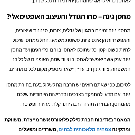
לאחסן, כדאי לדאוג שהמחסן יהיה מרווח ככל שניתן.
מחסן גינה – מהו הגודל והעיצוב האופטימאלי?
מחסני גינה זמינים במגוון של גדלים, צורות, סגנונות ועיצובים,
והאפשרויות הן אינסופיות, פשוטו כמשמעו. החל ממחסן שיכול
להיות פשוט וקטן וכל שתוכלו לאחסן בו הם כלי הגינון ועד מחסן
גינה ענק אשר יאפשר לאחסן בו ציוד שטח, האופניים של כל בני
המשפחה, ציוד גינון רב ועדיין יישאר מספיק מקום לכלים אחרים.
לסיכום, כפי שאתם רואים יש הרבה מה לשקול בעת בחירת מחסן
גינה. אם תדעו להתמקד בצרכים ובדרישות הייחודיות שלכם
מהמחסן, הבחירה תהיה הרבה יותר קלה, מהירה ופשוטה.
המאמר באדיבות חברת סילק פלאוורס אשר מייצרת, משווקת
ומתקינה
צמחיה מלאכותית לבתים
, משרדים ומפעלים