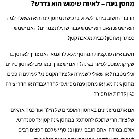
מחסן גינה – לאיזה שימוש הוא נדרש?
הדבר החשוב ביותר לשקול ברכישת מחסן גינה היא השאלה למה
הוא ישמש. האם הוא ישמש עבור שתילת צמחים? האם ישמש
כפתרון אחסון? כבית מלאכה קטן?
חשבו איזה פונקציות המחסן ימלא, לדוגמא האם צריך לאחסן בו
שקי קומפוסט לפיזור בגינה? האם יש צורך במדפים לאחסון סירים
וכלי מטבח ? או שאולי לשמירה על ציוד הקמפינג? לעיתים הופכים
מחסן גינה מעץ או מחסן גינה מפי.וי.סי לחדר עבודה או חדר יצירה
כגון קדרות או תפירה.
אם אתם מעוניינים באחסון האופניים של הילד ועוד כמה ארגזים
של ציוד, הרי שתוכלו להסתפק במחסן גינה קטן עד סטנדרטי.
אולם, במידה ואתם חובבי גינון ובנוסף יש לכם חפצים רבים