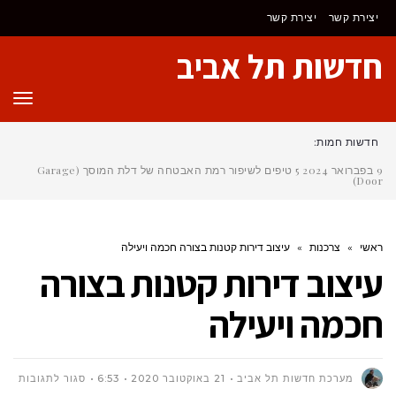
יצירת קשר
יצירת קשר
חדשות תל אביב
תפר
חדשות חמות:
9 בפברואר 2024
5 טיפים לשיפור רמת האבטחה של דלת המוסך (Garage
Door)
ראשי
»
צרכנות
»
עיצוב דירות קטנות בצורה חכמה ויעילה
עיצוב דירות קטנות בצורה
חכמה ויעילה
על
מערכת חדשות תל אביב
21 באוקטובר 2020
6:53
סגור לתגובות