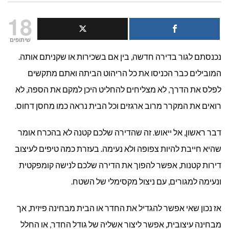
עיצו
18
דירו
שיתופים
נכנסתם לגור בדירה חדשה, בין אם בשכירות או שקניתם אותה.
קטנו
המובילים כבר הכניסו את כל הריהוט הביתה ואתם מתקשים
בצור
לפלס את הדרך, לא מצליחים להחליט היכן למקם את הספה, לא
חכמ
רואים את המקרר מרוב ארגזים וכל הבית נראה כמו מחסן דחוס.
ויעי
דבר ראשון, אל ייאוש. זה שהדירה שלכם קטנה לא בהכרח אומר
שהיא חייבת להיות צפופה ולא נעימה. בעזרת כמה טיפים לעיצוב
דירות קטנות, אפשר להפוך את הדירה שלכם לנישה קומפקטית
ונעימה למגורים, עם ניצול מקסימלי של השטח.
אז נכון שאי אפשר להגדיל את החדר או הבית מבחינה פיזית, אך
מבחינה עיצובית, אפשר ליצור אשליה של גודל החדר, או החלל