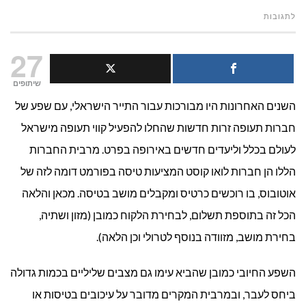
על
לתגובות
איזה
27
פיצוי
שיתופים
השנים האחרונות היו מבורכות עבור התייר הישראלי, עם שפע של
כספי
חברות תעופה זרות חדשות שהחלו להפעיל קווי תעופה מישראל
אפשר
לעולם בכלל וליעדים חדשים באירופה בפרט. מרבית החברות
לקבל
הללו הן חברות לואו קוסט המציעות טיסה בפורמט דומה לזה של
אוטובוס, בו רוכשים כרטיס ומקבלים מושב בטיסה. מכאן והלאה
על
הכל זה בתוספת תשלום, לבחירת הלקוח כמובן (מזון ושתיה,
פי
בחירת מושב, מזוודה בנוסף לטרולי וכן הלאה).
חוק
השפע החיובי כמובן שהביא עימו גם מצבים שליליים בכמות גדולה
טיבי?
ביחס לעבר, ובמרבית המקרים מדובר על עיכובים בטיסות או